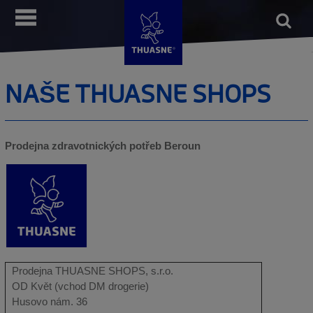
Přejít
Open
__MENU
k
form
Vyhle
hlavnímu
obsahu
NAŠE THUASNE SHOPS
Prodejna zdravotnických potřeb Beroun
Prodejna THUASNE SHOPS, s.r.o.
OD Květ (vchod DM drogerie)
Husovo nám. 36