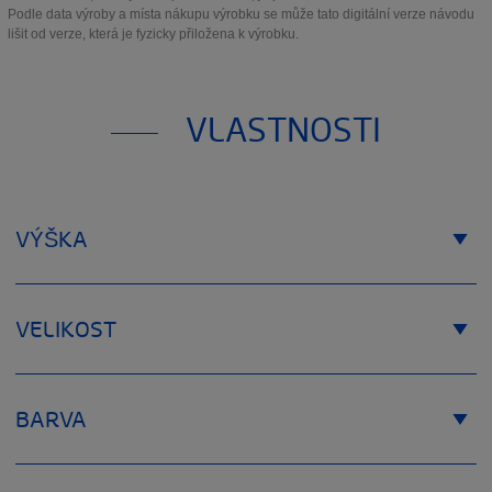
Podle data výroby a místa nákupu výrobku se může tato digitální verze návodu
lišit od verze, která je fyzicky přiložena k výrobku.
VLASTNOSTI
VÝŠKA
VELIKOST
BARVA
Výška 6 cm
Výška 7,5 cm
Výška 11 cm