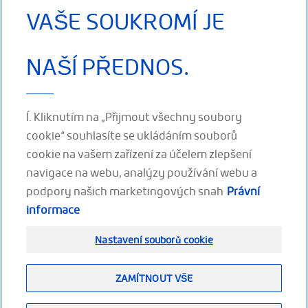
VAŠE SOUKROMÍ JE
Ortel C1 classic
Ortel C1 Anatomic
Ortel C4 Vario
2393 03 Kód
2394 03 Kód
T4928 02 Kód
úhrady 5005585 -
úhrady 5005588 -
úhrady 5007822 -
NAŠÍ PŘEDNOS.
plná úhrada
plná úhrada
plná úhrada PEVNÝ
MĚKKÝ KRČNÍ
MĚKKÝ
KRČNÍ LIMEC S
LÍMEC Vlastnosti
ANATOMICKÝ
NASTAVITELNOU
výrobku: •
KRČNÍ LÍMEC
VÝŠKOU
Í. Kliknutím na „Přijmout všechny soubory
Vlastnosti
PŘEČTĚTE SI
PŘEČTĚTE SI
cookie“ souhlasíte se ukládáním souborů
VÍCE
PŘEČTĚTE SI
VÍCE
cookie na vašem zařízení za účelem zlepšení
VÍCE
navigace na webu, analýzy používání webu a
podpory našich marketingových snah
Právní
informace
Nastavení souborů cookie
ZAMÍTNOUT VŠE
Footer
(CS)
Plán stránek
PRÁVNÍ INFORMACE