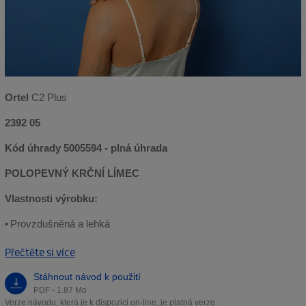
Ortel
C2 Plus
2392 05
Kód úhrady 5005594 - plná úhrada
POLOPEVNÝ KRČNÍ LÍMEC
Vlastnosti výrobku:
• Provzdušněná a lehká
Přečtěte si více
Stáhnout návod k použití
PDF - 1.87 Mo
Verze návodu, která je k dispozici on-line, je platná verze.